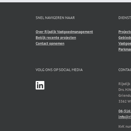
SNEL NAVIGEREN NAAR
DIENS
Over Rijsdijk Vastgoedmanagement
Project
Bekijk recente projecten
Gebied
Contact opnemen
Vastgo
Parkma
VOLG ONS OP SOCIAL MEDIA
CONTA
Rijsdi
Drs. H.W
Griendu
3362 WP
06-516
info@ri
KvK nu