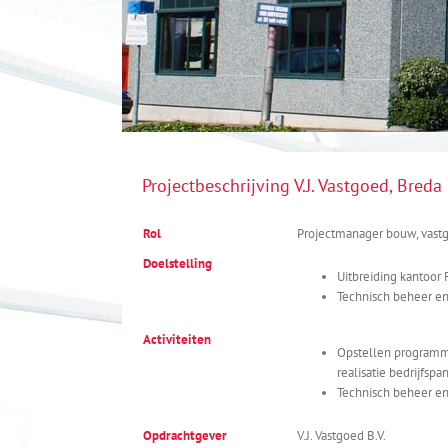
Projectbeschrijving V.J. Vastgoed, Breda
Rol
Projectmanager bouw, vas
Doelstelling
Uitbreiding kantoor 
Technisch beheer e
Activiteiten
Opstellen programm
realisatie bedrijfspa
Technisch beheer e
Opdrachtgever
V.J. Vastgoed B.V.