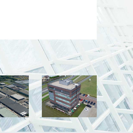
WFO Beleggingen,
stlandse Poort
Zwaagdijk