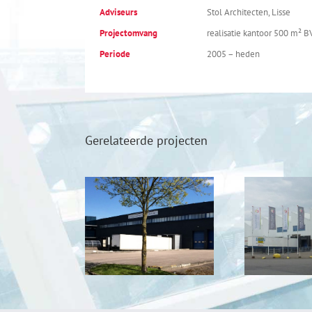
Adviseurs
Stol Architecten, Lisse
Projectomvang
realisatie kantoor 500 m² 
Periode
2005 – heden
Gerelateerde projecten
BF Venlo
Beleggingen,
Beleggingen,
waagdijk
Venlo