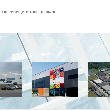
BVO, beheer bedrijfs- en kantoorgebouwen
Food Center
ABC Westland
We
Westland