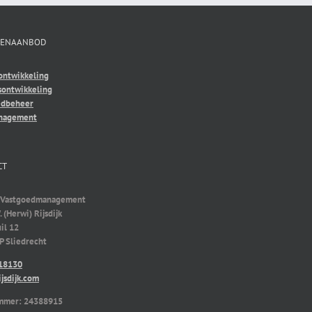
TENAANBOD
ontwikkeling
sontwikkeling
edbeheer
nagement
CT
jk Vastgoedmanagement
. (Herwi) Rijsdijk
il 12
 Sliedrecht
18130
jsdijk.com
mmer: 24388915