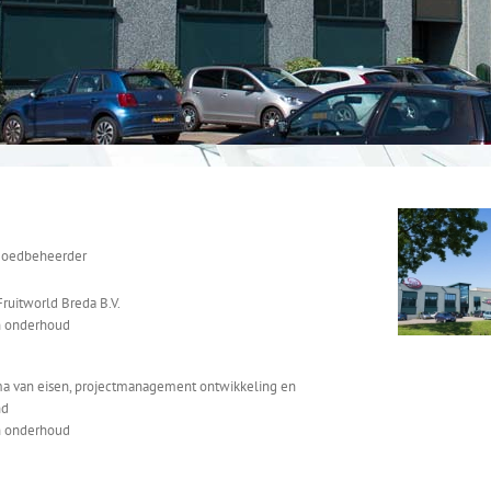
tgoedbeheerder
Fruitworld Breda B.V.
n onderhoud
a van eisen, projectmanagement ontwikkeling en
nd
n onderhoud