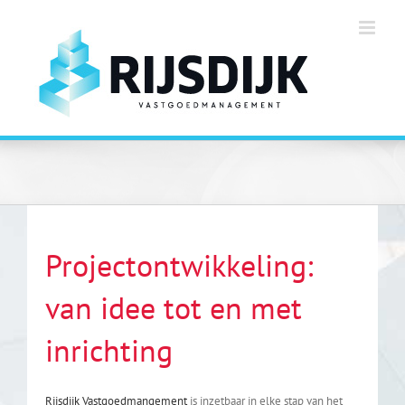
Ga
naar
inhoud
Projectontwikkeling:
van idee tot en met
inrichting
Rijsdijk Vastgoedmangement
is inzetbaar in elke stap van het