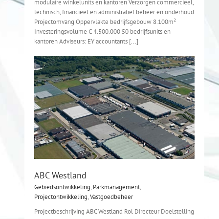
modulaire winkelunits en kantoren Verzorgen commercieel,
technisch, financieel en administratief beheer en onderhoud
Projectomvang Oppervlakte bedrijfsgebouw 8.100m²
Investeringsvolume € 4.500.000 50 bedrijfsunits en
kantoren Adviseurs: EY accountants [...]
t
ABC Westland
Gebiedsontwikkeling
,
Parkmanagement
,
Projectontwikkeling
,
Vastgoedbeheer
Projectbeschrijving ABC Westland Rol Directeur Doelstelling