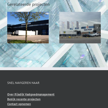
Gerelateerde projecten
BF Venlo
Beleggingen,
ABC Westland
Venlo
SNEL NAVIGEREN NAAR
Over Rijsdijk Vastgoedmanagement
Bekijk recente projecten
Contact opnemen