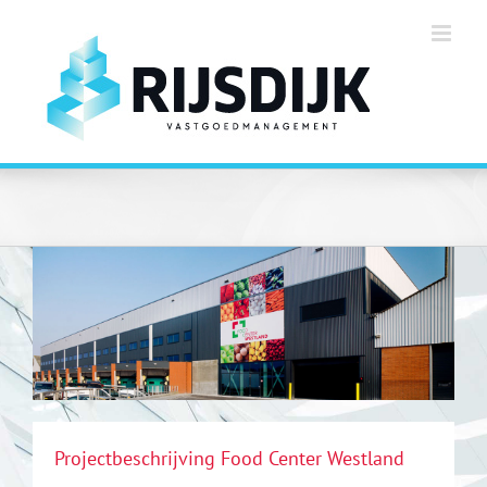
Ga
naar
inhoud
View
Larger
Image
Projectbeschrijving Food Center Westland